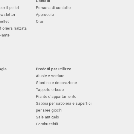
Contatti
er il pellet
Persona di contatto
wsletter
Approccio
pellet
Orari
fioriera rialzata
piante
ogia
Prodotti per utilizzo
Aiuole e verdure
Giardino e decorazione
Tappeto erboso
Piante d’appartamento
Sabbia per sabbiera e superfici
per aree giochi
Sale antigelo
Combustibili