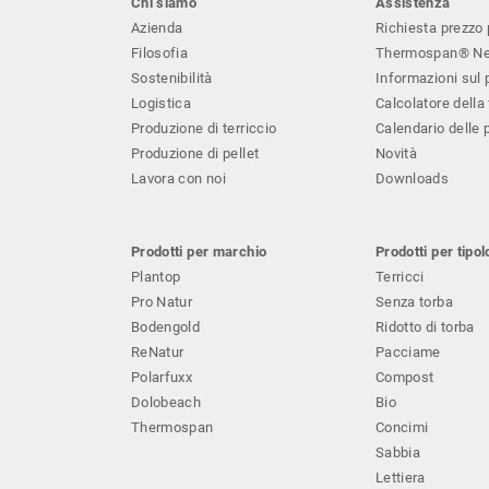
Chi siamo
Assistenza
Azienda
Richiesta prezzo p
Filosofia
Thermospan® Ne
Sostenibilità
Informazioni sul 
Logistica
Calcolatore della 
Produzione di terriccio
Calendario delle 
Produzione di pellet
Novità
Lavora con noi
Downloads
Prodotti per marchio
Prodotti per tipol
Plantop
Terricci
Pro Natur
Senza torba
Bodengold
Ridotto di torba
ReNatur
Pacciame
Polarfuxx
Compost
Dolobeach
Bio
Thermospan
Concimi
Sabbia
Lettiera