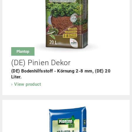
Compost
Sale antigelo
ReNatur
Concimi
Combustib
Polarfuxx
Lettiera
Thermospan
Pellet
Plantop
Legno
Accendif
(DE) Pinien Dekor
(DE) Bodenhilfsstoff - Körnung 2-8 mm, (DE) 20
Liter.
View product