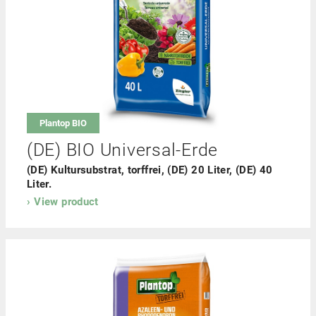
ili
Sabbia
Dolobeach
Bricchetti
Plantop BIO
uoco
(DE) BIO Universal-Erde
(DE) Kultursubstrat, torffrei, (DE) 20 Liter, (DE) 40
Liter.
View product