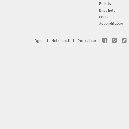
Pellets
Bricchetti
Legno
Accendifuoco
Dgdc
Note legali
Protezione