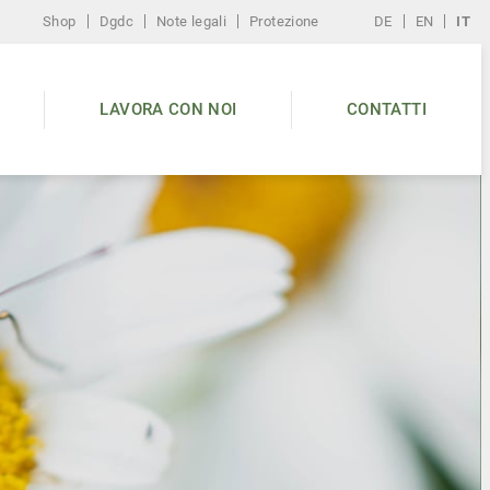
Shop
Dgdc
Note legali
Protezione
DE
EN
IT
LAVORA CON NOI
CONTATTI
inato
d
r.
lienti
ccesso,
bstrati,
ncimi.
di legno
nto
ssicura
quali
e.