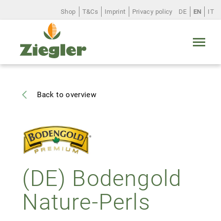
Shop
T&Cs
Imprint
Privacy policy
DE
EN
IT
ABOUT US
Back to overview
PRODUCTS
SERVICE
(DE) Bodengold
CAREER
Nature-Perls
CONTACT